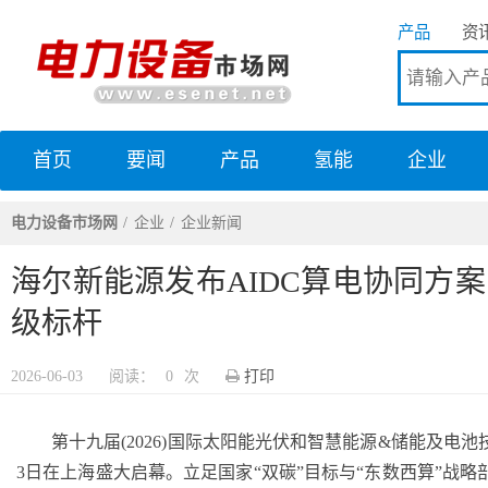
产品
资
首页
要闻
产品
氢能
企业
电力设备市场网
电力设备市场网
企业
企业新闻
海尔新能源发布AIDC算电协同方
级标杆
2026-06-03
阅读：
0
次
打印
第十九届(2026)国际太阳能光伏和智慧能源&储能及电池技术与装
3日在上海盛大启幕。立足国家“双碳”目标与“东数西算”战略