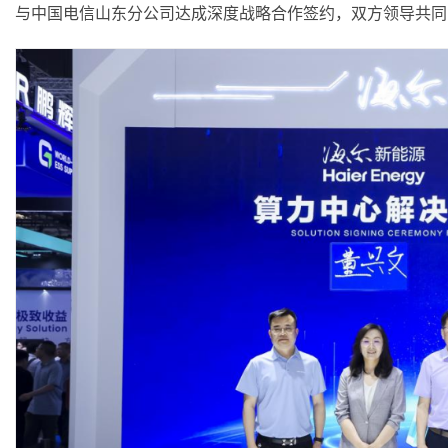
与中国电信山东分公司达成深度战略合作签约，双方领导共同