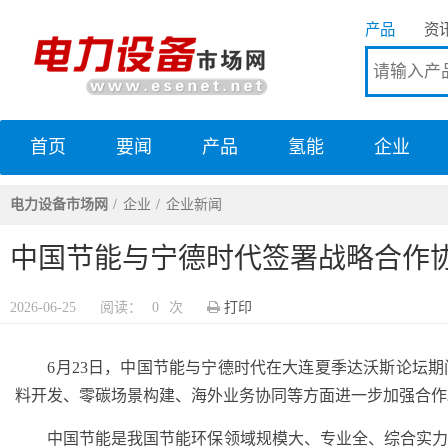
产品
资
首页
要闻
产品
氢能
企业
电力设备市场网
电力设备市场网
企业
企业新闻
中国节能与宁德时代签署战略合作
2026-06-25
阅读：
0
次
打印
6月23日，中国节能与宁德时代在大连夏季达沃斯论坛期
料开发、零碳场景构建、海外业务协同等方面进一步加强合作
中国节能是我国节能环保领域规模大、专业全、综合实力