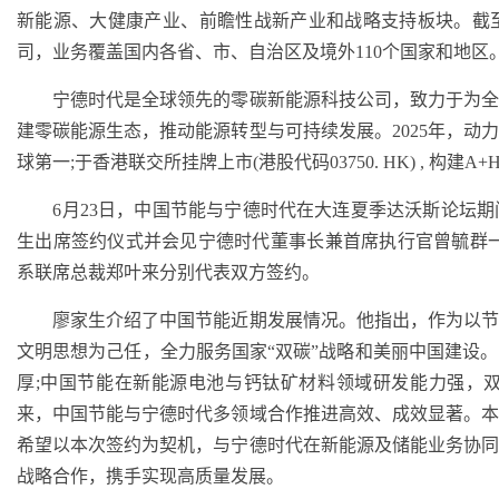
新能源、大健康产业、前瞻性战新产业和战略支持板块。截至
司，业务覆盖国内各省、市、自治区及境外110个国家和地区
宁德时代是全球领先的零碳新能源科技公司，致力于为全
建零碳能源生态，推动能源转型与可持续发展。2025年，动
球第一;于香港联交所挂牌上市(港股代码03750. HK) , 构建
6月23日，中国节能与宁德时代在大连夏季达沃斯论坛期
生出席签约仪式并会见宁德时代董事长兼首席执行官曾毓群
系联席总裁郑叶来分别代表双方签约。
廖家生介绍了中国节能近期发展情况。他指出，作为以节
文明思想为己任，全力服务国家“双碳”战略和美丽中国建设
厚;中国节能在新能源电池与钙钛矿材料领域研发能力强，
来，中国节能与宁德时代多领域合作推进高效、成效显著。
希望以本次签约为契机，与宁德时代在新能源及储能业务协
战略合作，携手实现高质量发展。