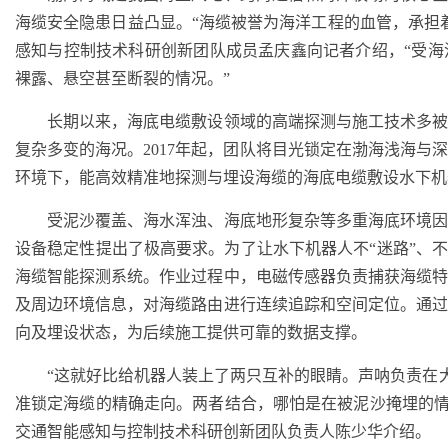
海缆安全隐患日益凸显。“海缆被誉为海洋工程的血管，承担
感知与控制技术科研创新团队成员孟庆鑫向记者介绍，“受
裸露、悬空甚至断裂的情况。”
长期以来，海底电缆敷设领域的高端探测与施工技术多被
复杂多变的海况。2017年起，团队将目光锁定在渤海浅海与
环境下，能高效精准地探测与埋设海缆的海底电缆敷设水下机
受泥沙覆盖、海水浑浊、海底地形复杂等多重海底环境因
设备稳定性提出了极高要求。为了让水下机器人不“迷路”、不
海缆智能探测系统。作业过程中，电磁传感器负责捕获海缆
及周边环境信息，对海缆路由进行连续追踪和空间定位。通
向及埋设状态，为后续施工提供可靠的数据支撑。
“这就好比给机器人装上了两只互补的眼睛。声呐负责在大
准锁定海缆的精确走向。两者结合，哪怕是在被泥沙掩埋的情
交通智能感知与控制技术科研创新团队负责人陈少华介绍。