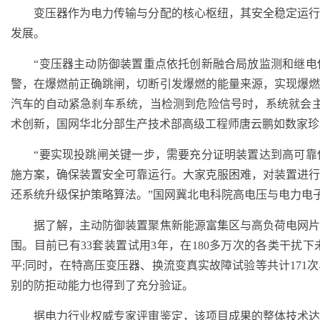
变压器作为电力传输与分配的核心枢纽，其安全稳定运行
发展。
“变压器主动防御装置重点依托创新融合局放监测和继电
警，在爆燃前正确跳闸，切断引发爆燃的能量来源，实现爆
汽车的自动紧急刹车系统，当检测到危险信号时，系统就会
术创新，国网华北分部生产技术部高级工程师唐云鹏如数家珍
“要实现投跳闸关键一步，需要充分证明装置达到高可靠
施方案，确保装置安全可靠运行。大家克服困难，对装置进
还系统升级保护策略算法。”国网冀北电科院高电压与电力电
据了解，主动防御装置聚焦新能源富集区与高负荷电网片
围。目前已有33套装置试用3年，在180多万次的各类干扰
平;同时，在特高压变压器、换流变真实故障试验等共计171
别的防拒动能力也得到了充分验证。
据电力行业权威专家评审鉴定，该项目成果的整体技术达