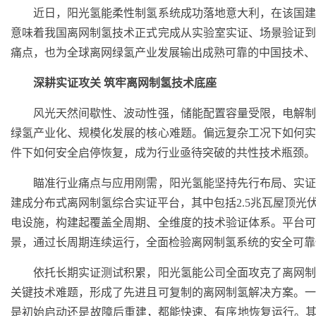
近日，阳光氢能柔性制氢系统成功落地意大利，在该国建
意味着我国离网制氢技术正式完成从实验室实证、场景验证
痛点，也为全球离网绿氢产业发展输出成熟可靠的中国技术、
深耕实证攻关 筑牢离网制氢技术底座
风光天然间歇性、波动性强，储能配置容量受限，电解制
绿氢产业化、规模化发展的核心难题。偏远复杂工况下如何
件下如何安全启停恢复，成为行业亟待突破的共性技术瓶颈。
瞄准行业痛点与应用刚需，阳光氢能坚持先行布局、实证
建成分布式离网制氢综合实证平台，其中包括2.5兆瓦屋顶光伏
电设施，构建起覆盖全周期、全维度的技术验证体系。平台
景，通过长周期连续运行，全面检验离网制氢系统的安全可靠
依托长期实证测试积累，阳光氢能公司全面攻克了离网制
关键技术难题，形成了先进且可复制的离网制氢解决方案。
是初始启动还是故障后重建，都能快速、有序地恢复运行。其