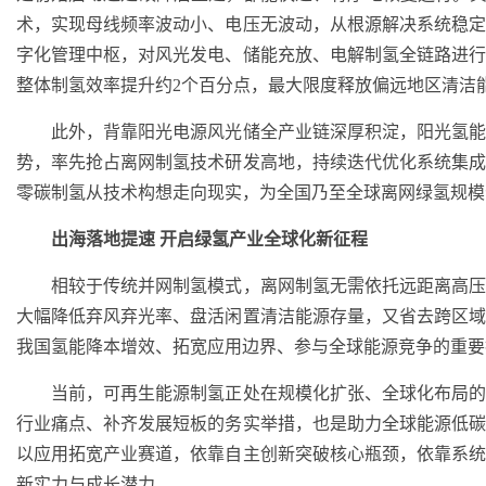
术，实现母线频率波动小、电压无波动，从根源解决系统稳
字化管理中枢，对风光发电、储能充放、电解制氢全链路进
整体制氢效率提升约2个百分点，最大限度释放偏远地区清洁
此外，背靠阳光电源风光储全产业链深厚积淀，阳光氢能
势，率先抢占离网制氢技术研发高地，持续迭代优化系统集
零碳制氢从技术构想走向现实，为全国乃至全球离网绿氢规模
出海落地提速 开启绿氢产业全球化新征程
相较于传统并网制氢模式，离网制氢无需依托远距离高压
大幅降低弃风弃光率、盘活闲置清洁能源存量，又省去跨区
我国氢能降本增效、拓宽应用边界、参与全球能源竞争的重要
当前，可再生能源制氢正处在规模化扩张、全球化布局的
行业痛点、补齐发展短板的务实举措，也是助力全球能源低
以应用拓宽产业赛道，依靠自主创新突破核心瓶颈，依靠系
新实力与成长潜力。