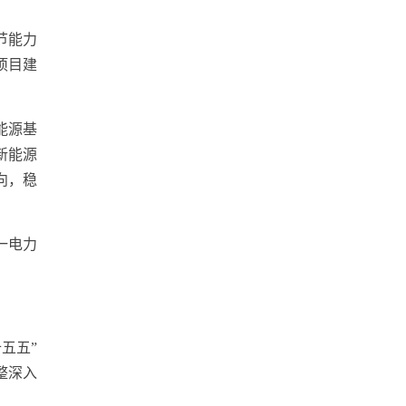
节能力
项目建
能源基
新能源
向，稳
一电力
五五”
整深入