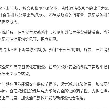
吨标准煤，折合实物量47.9亿吨，占能源消费总量的比重为51.
全社会碳排放总量比重超70%。不管从煤炭的消费量，还是从碳排
模仍然很大。
降阶段。在国家气候战略中心战略规划部主任柴麒敏看来，当
别是石油消费增势见顶、拐点初现。
比不断下降是必然趋势。预计“十五五”时期，煤炭、石油消
全可靠有序替代化石能源。在确保能源安全的前提下实现平稳
发展全面绿色转型。
时期在保障能源安全供应前提下，逐步减少煤炭消费。加快现
联动”。合理规划建设保障电力系统安全所需的调节性、支撑性煤
储上产力度，加快油气勘探开发与新能源融合发展。