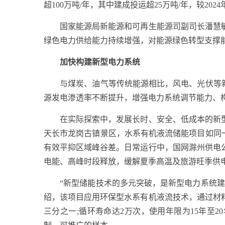
超100万吨/年，其中建成投运超25万吨/年，较20
国家能源局新能源和可再生能源司副司长潘慧敏
绿色电力供给能力持续增强，对能源绿色转型支撑
加快构建新型电力系统
与煤炭、油气等传统能源相比，风电、光伏等新能
源发电渗透率不断提升，增强电力系统调节能力、
在实际探索中，发展长时、安全、低成本的新型
天长市龙岗古镇景区，水系有机液流储能项目如同
有效平抑区域峰谷差。日常运行中，国网滁州供电
电能、高峰时段释放，缓解夏季高温及旅游旺季供
“新型储能技术的多元突破，是新型电力系统建设
绍，该项目应用环保型水系有机液流技术，通过材料
三分之一;循环寿命达2万次，使用年限为15年至