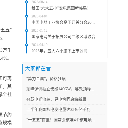
2023-08-14
我国“六大五小”发电集团新格局！
2025-04-04
中国电器工业协会高压开关分会20...
五五”
2025-01-12
国家电网关于拓展公司二级区域联合...
变。
2024-04-10
3万千
2023年，五大六小旗下上市公司...
4%。
大家都在看
国可再
“算力金属”，价格狂飙
和。其
顶峰保供独立储能140GW，等效顶峰...
撑全社
44载电光流转，算电协同启绘新篇
上半年我国核电发电量达2346亿千瓦...
源节约
“十五五”首批！国常会核准4个核电项...
能规模