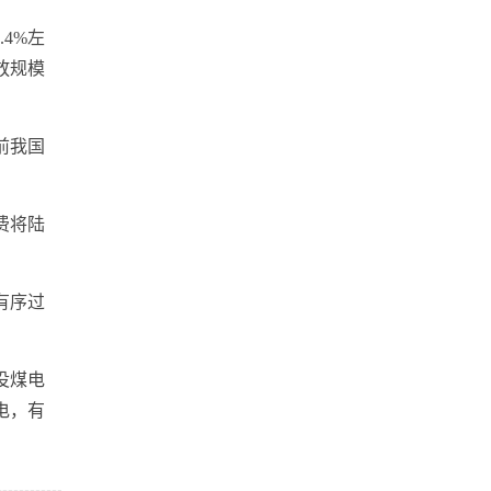
4%左
放规模
前我国
费将陆
有序过
役煤电
电，有