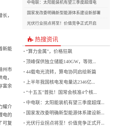
中电联：太阳能装机有望三季度超煤电
。
国家发改委明确新型能源体系建设新部署
增长，
光伏行业拐点将至！价值竞争正式开启
热搜资讯
着新能
“算力金属”，价格狂飙
顶峰保供独立储能140GW，等效...
滁州市
44载电光流转，算电协同启绘新篇
供电，
上半年我国核电发电量达2346亿...
存富余
“十五五”首批！国常会核准4个核...
中电联：太阳能装机有望三季度超煤...
力耀介
国家发改委明确新型能源体系建设新...
锂电的
了可复
光伏行业拐点将至！价值竞争正式开...