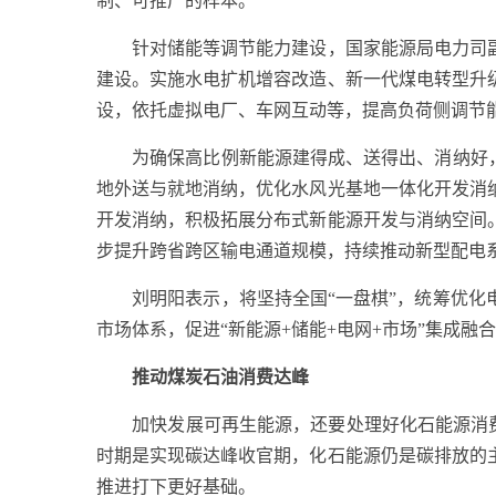
制、可推广的样本。
针对储能等调节能力建设，国家能源局电力司副
建设。实施水电扩机增容改造、新一代煤电转型升
设，依托虚拟电厂、车网互动等，提高负荷侧调节
为确保高比例新能源建得成、送得出、消纳好，国
地外送与就地消纳，优化水风光基地一体化开发消
开发消纳，积极拓展分布式新能源开发与消纳空间
步提升跨省跨区输电通道规模，持续推动新型配电
刘明阳表示，将坚持全国“一盘棋”，统筹优化电
市场体系，促进“新能源+储能+电网+市场”集成
推动煤炭石油消费达峰
加快发展可再生能源，还要处理好化石能源消费问
时期是实现碳达峰收官期，化石能源仍是碳排放的
推进打下更好基础。