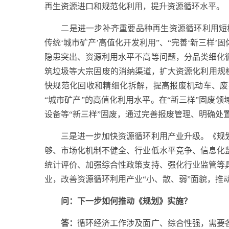
再生资源进口和规范化利用，提升资源循环水平。
二是进一步补齐重要品种再生资源循环利用短板。
传统‘城市矿产’高值化开发利用”、“完善‘新三样
隐患突出、资源利用水平不高等问题，分品类细化
筑垃圾等大宗固废的消纳渠道，扩大资源化利用规
快规范化回收和精细化拆解，提高报废机动车、废
“城市矿产”的高值化利用水平。在“新三样”固废
设备等“新三样”固废，通过完善报废管理、明确处
三是进一步加快资源循环利用产业升级。《规划》
够、市场化机制不健全、行业低水平竞争、信息化
统计评价、加强综合性政策支持、强化行业监管等
业，改善资源循环利用产业“小、散、弱”面貌，推
问：下一步如何推动《规划》实施？
答：
循环经济工作涉及面广、综合性强，需要