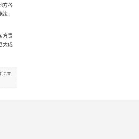
地方各
施策，
各方责
更大成
们会立