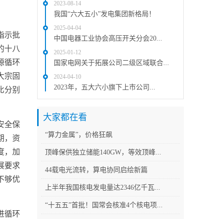
2023-08-14
我国“六大五小”发电集团新格局！
2025-04-04
指示批
中国电器工业协会高压开关分会20...
的十八
2025-01-12
源循环
国家电网关于拓展公司二级区域联合...
大宗固
2024-04-10
2023年，五大六小旗下上市公司...
比分别
大家都在看
安全保
“算力金属”，价格狂飙
期，资
度，加
顶峰保供独立储能140GW，等效顶峰...
展要求
44载电光流转，算电协同启绘新篇
不够优
上半年我国核电发电量达2346亿千瓦...
。
“十五五”首批！国常会核准4个核电项...
进循环