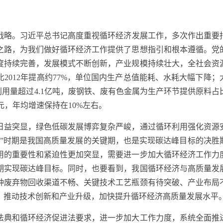
战略。习近平总书记高度重视循环经济发展工作，多次作出重要
之路，为我们做好循环经济工作提供了思想指引和根本遵循。党
度持续完善，发展模式不断创新，产业规模持续壮大，全社会资
比2012年提高约77%，单位国内生产总值能耗、水耗大幅下降；
利用量超过4.1亿吨，废钢铁、废有色金属为生产环节提供原料占
元，年均增速保持在10%左右。
益突显，绿色低碳发展博弈复杂严峻，通过循环利用强化资源
五”时期是我国高质量发展的关键期，也是实现碳达峰目标的决胜
用的重要性和紧迫性更加突显，需要进一步加大循环经济工作力
期实现碳达峰目标。同时，也要看到，我国循环经济与高质量发
种废弃物回收渠道不畅、关键技术工艺瓶颈有待突破、产业布局
、推动技术创新和产业升级，加快提升循环经济高质量发展水平
典和循环经济促进法要求，进一步加大工作力度，系统全面推