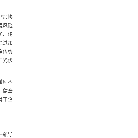
“加快
境风险
矿、建
通过加
等传统
旧光伏
激励不
、健全
骨干企
一领导