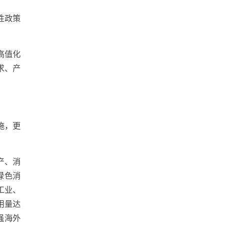
性政策
高值化
求、产
施，更
产、消
绿色消
工业、
用量达
强海外