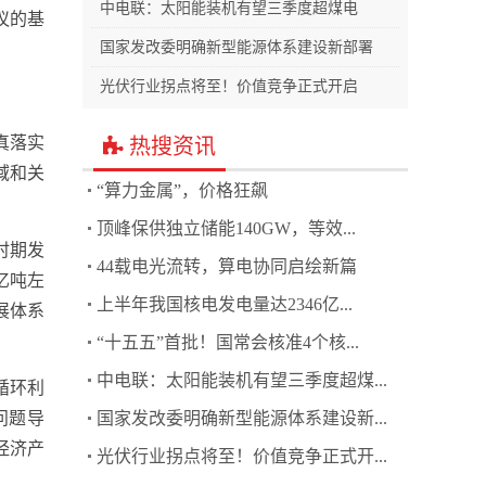
中电联：太阳能装机有望三季度超煤电
议的基
国家发改委明确新型能源体系建设新部署
光伏行业拐点将至！价值竞争正式开启
真落实
热搜资讯
域和关
“算力金属”，价格狂飙
顶峰保供独立储能140GW，等效...
时期发
44载电光流转，算电协同启绘新篇
亿吨左
上半年我国核电发电量达2346亿...
展体系
“十五五”首批！国常会核准4个核...
中电联：太阳能装机有望三季度超煤...
循环利
问题导
国家发改委明确新型能源体系建设新...
经济产
光伏行业拐点将至！价值竞争正式开...