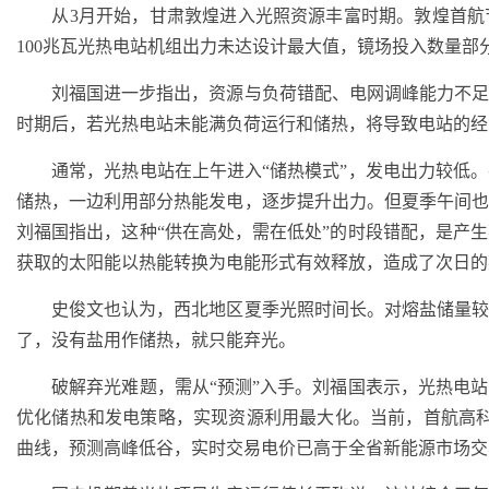
从3月开始，甘肃敦煌进入光照资源丰富时期。敦煌首航
100兆瓦光热电站机组出力未达设计最大值，镜场投入数量
刘福国进一步指出，资源与负荷错配、电网调峰能力不足
时期后，若光热电站未能满负荷运行和储热，将导致电站的经
通常，光热电站在上午进入“储热模式”，发电出力较低。
储热，一边利用部分热能发电，逐步提升出力。但夏季午间
刘福国指出，这种“供在高处，需在低处”的时段错配，是产
获取的太阳能以热能转换为电能形式有效释放，造成了次日的
史俊文也认为，西北地区夏季光照时间长。对熔盐储量较
了，没有盐用作储热，就只能弃光。
破解弃光难题，需从“预测”入手。刘福国表示，光热电站
优化储热和发电策略，实现资源利用最大化。当前，首航高科
曲线，预测高峰低谷，实时交易电价已高于全省新能源市场交