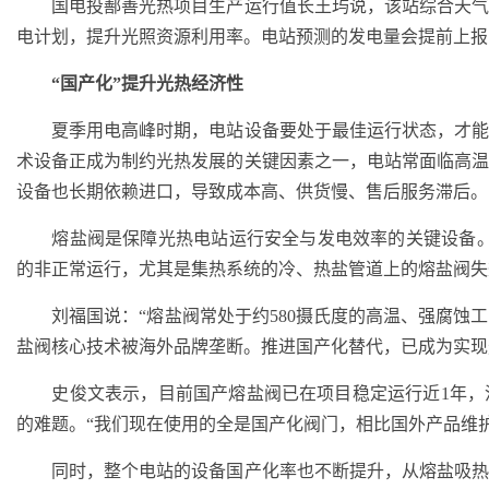
国电投鄯善光热项目生产运行值长王玙说，该站综合天气
电计划，提升光照资源利用率。电站预测的发电量会提前上报
“国产化”提升光热经济性
夏季用电高峰时期，电站设备要处于最佳运行状态，才能
术设备正成为制约光热发展的关键因素之一，电站常面临高
设备也长期依赖进口，导致成本高、供货慢、售后服务滞后。
熔盐阀是保障光热电站运行安全与发电效率的关键设备。
的非正常运行，尤其是集热系统的冷、热盐管道上的熔盐阀失
刘福国说：“熔盐阀常处于约580摄氏度的高温、强腐蚀
盐阀核心技术被海外品牌垄断。推进国产化替代，已成为实现
史俊文表示，目前国产熔盐阀已在项目稳定运行近1年，
的难题。“我们现在使用的全是国产化阀门，相比国外产品维
同时，整个电站的设备国产化率也不断提升，从熔盐吸热