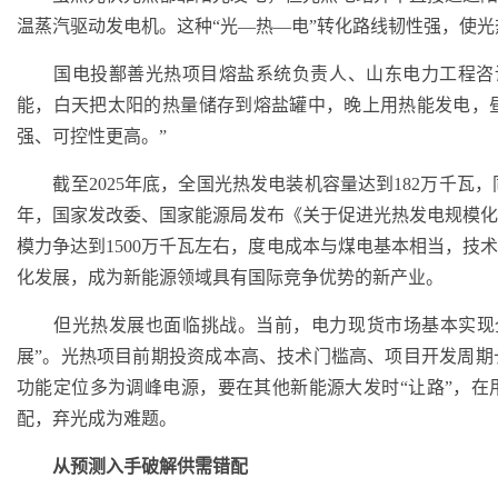
温蒸汽驱动发电机。这种“光—热—电”转化路线韧性强，使
国电投鄯善光热项目熔盐系统负责人、山东电力工程咨询
能，白天把太阳的热量储存到熔盐罐中，晚上用热能发电，
强、可控性更高。”
截至2025年底，全国光热发电装机容量达到182万千瓦，同
年，国家发改委、国家能源局发布《关于促进光热发电规模化发
模力争达到1500万千瓦左右，度电成本与煤电基本相当，技
化发展，成为新能源领域具有国际竞争优势的新产业。
但光热发展也面临挑战。当前，电力现货市场基本实现全
展”。光热项目前期投资成本高、技术门槛高、项目开发周
功能定位多为调峰电源，要在其他新能源大发时“让路”，在
配，弃光成为难题。
从预测入手破解供需错配