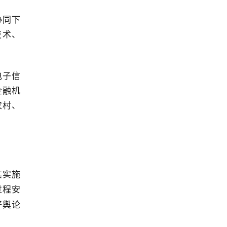
协同下
技术、
电子信
金融机
农村、
其实施
过程安
好舆论