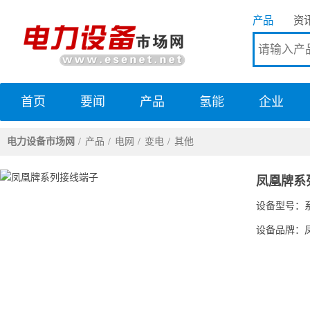
产品
资
首页
要闻
产品
氢能
企业
电力设备市场网
电力设备市场网
产品
电网
变电
其他
凤凰牌系
设备型号：
设备品牌：