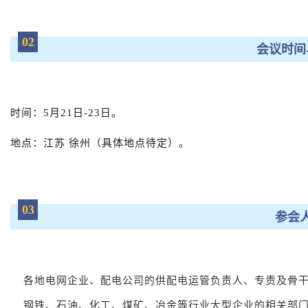
02
会议时间
时间：5月21日-23日。
地点：江苏 徐州（具体地点待定）。
03
参会
各地电网企业、配电公司的供配电运管负责人、专责及骨
钢铁、石油、化工、煤矿、冶金等行业大型企业的相关部