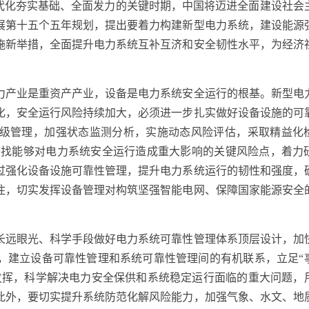
化夯实基础、全面发力的关键时期，中国将迈进全面建设社会
展第十五个五年规划，提出要着力构建新型电力系统，建设能源
施新举措，全面提升电力系统互补互济和安全韧性水平，为经济
产业是重资产产业，设备是电力系统安全运行的根基。新型电
化，安全运行风险持续加大，必须进一步扎实做好设备设施的可
级管理，加强状态监测分析，实施动态风险评估，采取精益化
查找能够对电力系统安全运行造成重大影响的关键风险点，着力
过强化设备设施可靠性管理，提升电力系统运行的韧性和强度，
住，切实发挥设备管理对构筑坚强智能电网、保障国家能源安全
远眼光、科学手段做好电力系统可靠性管理体系顶层设计，加
，建立设备可靠性管理和系统可靠性管理间的有机联系，立足“
发挥，科学解决电力安全保供和系统稳定运行面临的重大问题，
此外，要切实提升系统防范化解风险能力，加强气象、水文、地