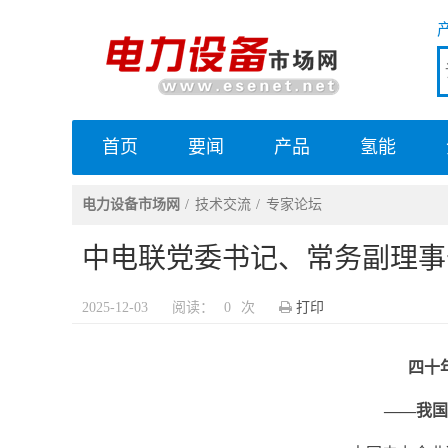
首页
要闻
产品
氢能
电力设备市场网
电力设备市场网
技术交流
专家论坛
中电联党委书记、常务副理事
2025-12-03
阅读：
0
次
打印
四十年
——我国电