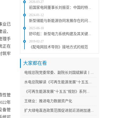
2026-03-27
前国家电网董事长刘振亚：中国的特...
2024-01-12
新型储能与新能源协同发展存在的问...
事业已
2023-06-10
建设、
舒印彪：新型电力系统构建及其关键...
管理手
2019-02-27
统正在
《配电网技术导则》接地方式的规范
对筑牢
大家都在看
电规总院党委常委、副院长刘国斌解读丨...
水电总院解读《可再生能源发展“十五五...
《可再生能源发展“十五五”规划》系列...
靠性管
王继业：推进电力数据资产化
22年
设备管
扩大绿电直连政策范围促进就近消纳加速...
系统可