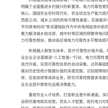
明确了全面推进乡村振兴的新要求。电力可靠性管
核心，围绕农业农村现代化、农业综合生产能力提
西部之间、城乡之间的供电可靠性差距。实施差异
平均停电时间”等关键指标作为中央电网投资补助
着力解决城乡结合部、城中村等区域的频繁停电问
力可靠性帮扶，推动各区域电力可靠性水平整体提
积极融入数智化体系，提升可靠性价值升级。随着
业企业正全面推进“人工智能+”行动，电力可靠
迭代升级，实现可靠性信息的自动采集，达到基础
展对历史性统计数据价值的深度挖掘，识别故障规
修、应急抢修等具体业务，研究可靠性数据多场景
业企业提升数智化运维决策能力。
重视专业人才培养，打造职业晋升新通道。深化
设研究基地和实验室。优化人才配置，依托电力可