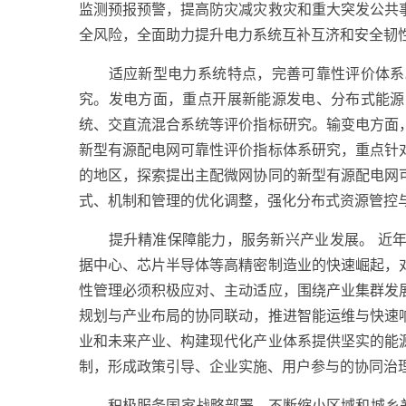
监测预报预警，提高防灾减灾救灾和重大突发公共
全风险，全面助力提升电力系统互补互济和安全韧
适应新型电力系统特点，完善可靠性评价体系。
究。发电方面，重点开展新能源发电、分布式能源
统、交直流混合系统等评价指标研究。输变电方面
新型有源配电网可靠性评价指标体系研究，重点针
的地区，探索提出主配微网协同的新型有源配电网
式、机制和管理的优化调整，强化分布式资源管控
提升精准保障能力，服务新兴产业发展。 近年
据中心、芯片半导体等高精密制造业的快速崛起，
性管理必须积极应对、主动适应，围绕产业集群发
规划与产业布局的协同联动，推进智能运维与快速
业和未来产业、构建现代化产业体系提供坚实的能
制，形成政策引导、企业实施、用户参与的协同治
积极服务国家战略部署，不断缩小区域和城乡差距