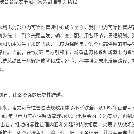
合会党委书记、常务副理事长 杨昆
水利电力部电力可靠性管理中心成立至今，我国电力可靠性管理
初步统计，到今天覆盖发、输、变、配、用各环节，贯通规划、
涵和功用发生了质的飞跃，已成为保障电力安全可靠供应的重要
深化。当前，在“双碳”目标引领下，新型能源体系和新型电力系
系统总结四十年辉煌成就和成功经验，科学谋划未来发展路径，
义。
无到有、由弱变强的历史性跨越。
，电力可靠性管理法规政策体系不断健全。从1992年首部可
7年《电力可靠性监督管理办法》(电监会24号令)实施，再到20
号令)出台，推动可靠性管理内涵和外延的持续拓展，实现了从微观
断扩大，如今已覆盖发、输、变、配、用各环节，并探索至电力