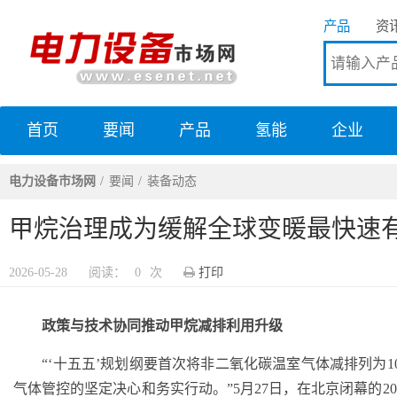
产品
资
首页
要闻
产品
氢能
企业
电力设备市场网
电力设备市场网
要闻
装备动态
甲烷治理成为缓解全球变暖最快速
2026-05-28
阅读：
0
次
打印
政策与技术协同推动甲烷减排利用升级
“‘十五五’规划纲要首次将非二氧化碳温室气体减排列为1
气体管控的坚定决心和务实行动。”5月27日，在北京闭幕的2