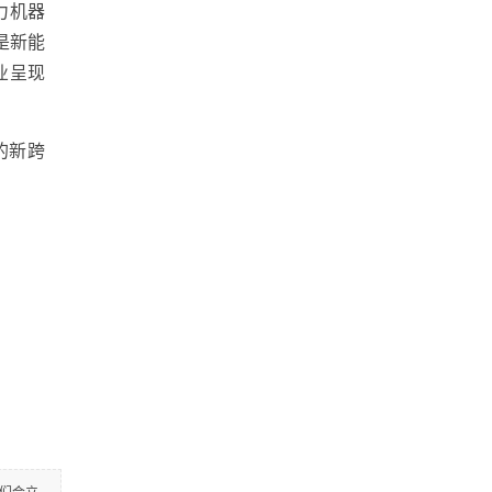
力机器
是新能
业呈现
的新跨