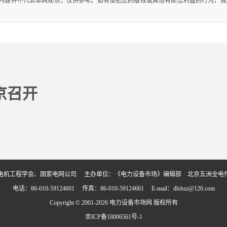
内容并不代表本网观点，仅供参考。如有侵犯您的版权或其他有损您利益的行为，我
京召开
电机工程学会、国家电网公司 主办单位：《电力设备市场》编辑部 北京五洲全电
电话：86-010-59124601 传真：86-010-59124661 E-mail：dlsbzz@126.com
Copyright © 2001-2026 电力设备市场网 版权所有
京ICP备18006561号-1