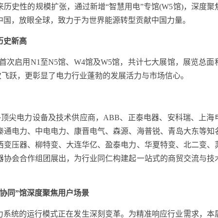
历史性的规模扩张，通过新增“智慧用电”专馆(W5馆)，深度聚
中国，放眼全球，致力于为世界能源转型贡献中国力量。
历史新高
首次启用N1至N5馆、W4馆及W5馆，共计七大展馆，展览总面
一次飞跃，更彰显了电力行业蓬勃的发展活力与市场信心。
内外顶尖电力设备及技术供应商，ABB、正泰电器、安科瑞、上海
秦通电力、中电电力、康晋电气、森源、海普锐、青岛大东等知
西变压器、柳特变、大连华亿、盈泰电力、华夏特变、北二变、
器协会合作组团展出，为行业同仁构建起一站式的商贸交流与技
电协同”馆深度聚焦用户场景
系统的运行模式正在发生深刻变革。为精准响应行业需求，本