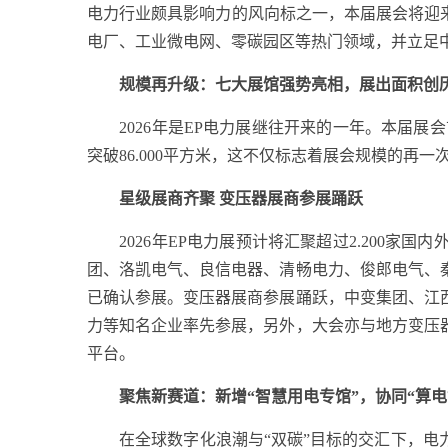
电力行业颇具影响力的风向标之一，本届展会将迎来
电厂、工业微电网、零碳园区等热门领域，并立足
规模再升级：七大展馆强势亮相，展出面积创
2026年是EP电力展继往开来的一年。本届展会
突破86.000平方米，这不仅标志着展会规模的再
星级展商齐聚 变压器展商参展踊跃
2026年EP电力展预计将汇聚超过2.200家国
团、洛凯电气、良信电器、清畅电力、俊郎电气、
已确认参展。变压器展商参展踊跃，中变集团、江
力等知名企业率先参展，另外，大会亦与地方变压
平台。
聚焦新赛道：新增“智慧用电专馆”，协同“算
在全球数字化浪潮与“双碳”目标的交汇下，电力