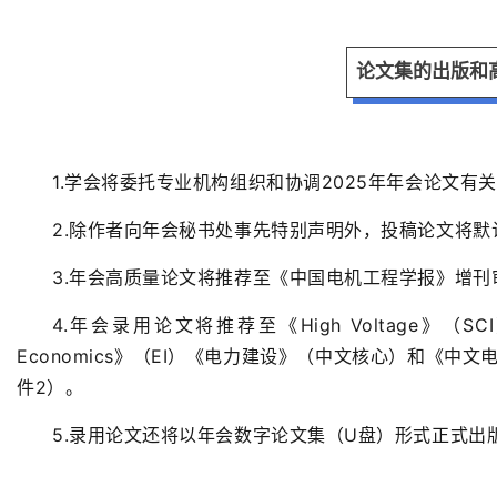
论文集的出版和
1.
学会
将
委托
专业机构
组织和协调
2025年年会论文有
2.
除作者向年会秘书处事先特别声明外，投稿论文将默
3.
年会高质量论文将推荐至《中国电机工程学报》增刊
4.
年会
录用论文将推荐至
《
High Voltage
》（SCI
Economics》（EI）《电力建设》（中文核心）和《中
件
2）
。
5.
录用论文
还
将
以
年会数字论文集（
U
盘）
形式
正式出